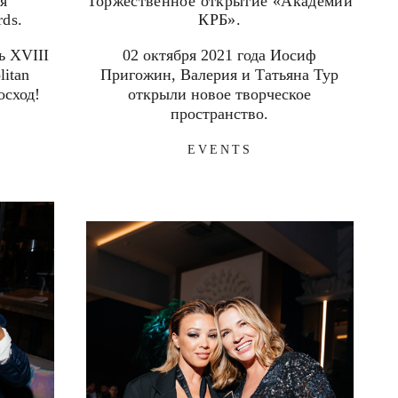
я
Торжественное открытие «Академии
ds.
КРБ».
ь XVIII
02 октября 2021 года Иосиф
itan
Пригожин, Валерия и Татьяна Тур
осход!
открыли новое творческое
пространство.
EVENTS