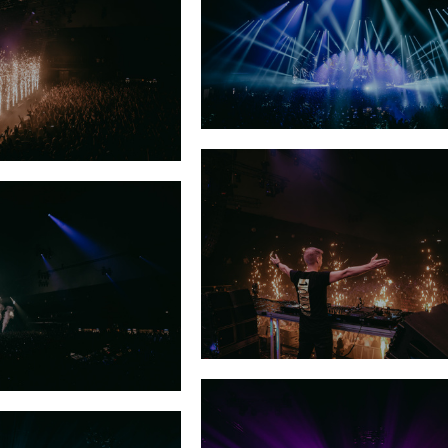
 A State Of Trance
Armin van Buuren A State Of Tran
«ASOT 1000»