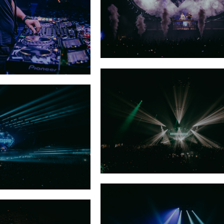
 A State Of Trance
Cosmic Gate A State Of Trance «
1000»