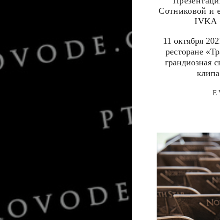
Презентаци
Сотниковой и 
IVKA 
11 октября 20
ресторане «Т
грандиозная с
клипа
E