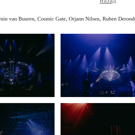
назад
rmin van Buuren, Cosmic Gate, Orjann Nilsen, Ruben Derond
A State Of Trance