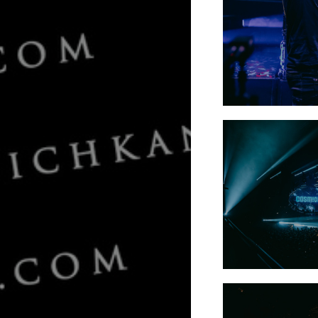
Armin van Buuren
«ASOT 1000»