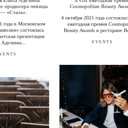
я клипа Аделины
XVIII ежегодная преми
ее продюсера певицы
Cosmopolitan Beauty Awar
— «Сталь».
4 октября 2021 года состоялас
21 года в Московском
ежегодная премия Cosmopol
рамплин» состоялась
Beauty Awards в ресторане В
ветская презентация
 Аделины...
EVENTS
VENTS