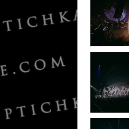
Armin van Buuren
«ASOT 1000»