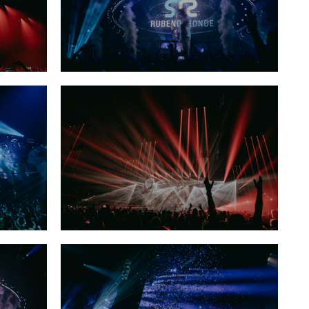
Ruben Deronde A State Of Trance «ASOT
1000»