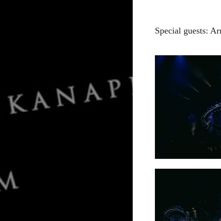
Special guests: A
Alexander Popov 
«ASOT 1000»