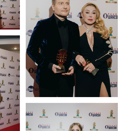
анов
Николай Басков и Любовь Успенская