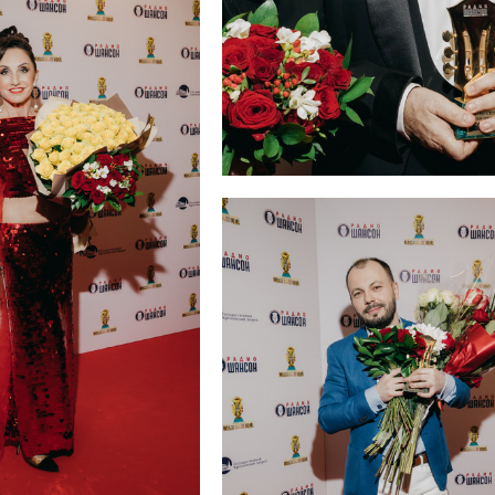
в
Михаил Шуфутинский