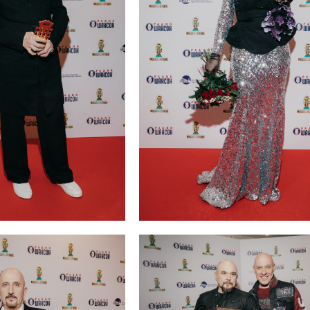
нбаум
Слава