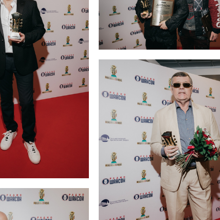
Сергей Трофимов и Денис Майд
ьев