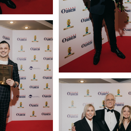
 и Ольга Алмазова
Руслан Алехно