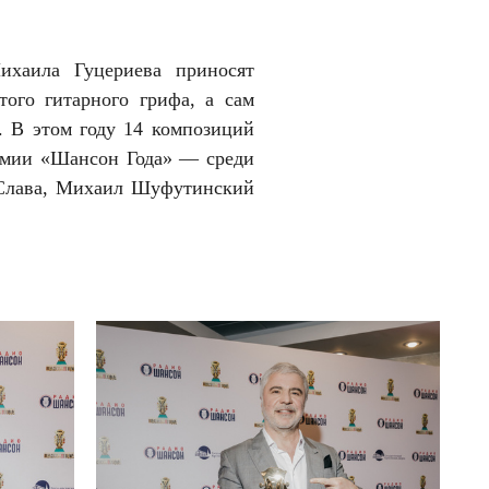
хаила Гуцериева приносят
того гитарного грифа, а сам
д. В этом году 14 композиций
емии «Шансон Года» — среди
 Слава, Михаил Шуфутинский