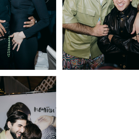
ед Софи
Эльман и Пашу