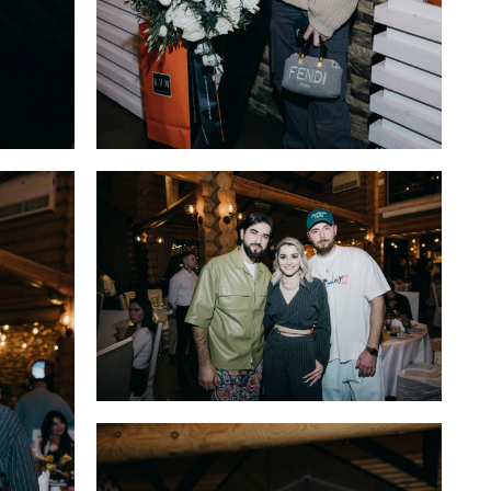
Никита и Дарья Нагорные
RAAVA music