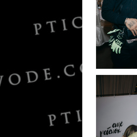
Жак Энтони и Б