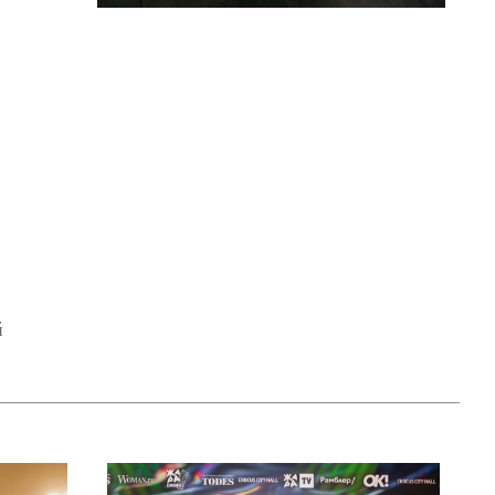
Севиль
й