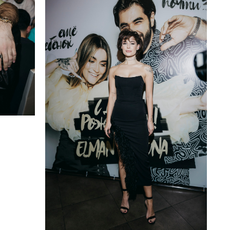
Жак Энтони и Эльман